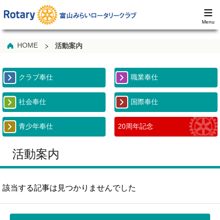
HOME
活動案内
クラブ奉仕
職業奉仕
社会奉仕
国際奉仕
青少年奉仕
20周年記念
活動案内
該当する記事は見つかりませんでした